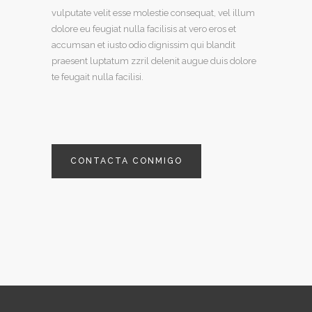
vulputate velit esse molestie consequat, vel illum
dolore eu feugiat nulla facilisis at vero eros et
accumsan et iusto odio dignissim qui blandit
praesent luptatum zzril delenit augue duis dolore
te feugait nulla facilisi.
CONTACTA CONMIGO